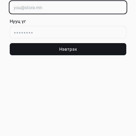
Нууц үг
Нэвтрэх