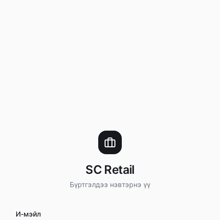
SC Retail
Бүртгэлдээ нэвтэрнэ үү
И-мэйл