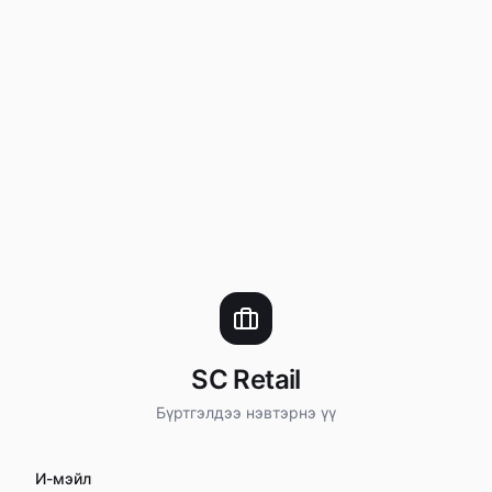
SC Retail
Бүртгэлдээ нэвтэрнэ үү
И-мэйл