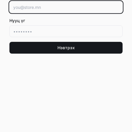
Нууц үг
Нэвтрэх